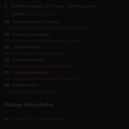
Domicilio: Belgrano 269 Centro - Córdoba Capital
Teléfono:
0351 4246281
Secretaria Inicial y Primario:
secretariainicialyprimario@huertocordoba.com.ar
Secretaria Secundario:
secretariasecundario@huertocordoba.com.ar
Dirección Inicial:
direccioninicial@huertocordoba.com.ar
Dirección Primario:
direccionprimario@huertocordoba.com.ar
Dirección Secundario:
direccionsecundario@huertocordoba.com.ar
Administración:
fzalazar@huertocordoba.com.ar
Paginas relacionadas
Instituto Hijas de María del Huerto