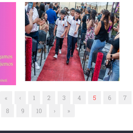
«
‹
1
2
3
4
5
6
7
8
9
10
›
»